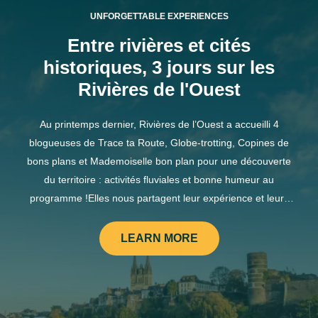
UNFORGETTABLE EXPERIENCES
Entre rivières et cités
historiques, 3 jours sur les
Rivières de l'Ouest
Au printemps dernier, Rivières de l’Ouest a accueilli 4
blogueuses de Trace ta Route, Globe-trotting, Copines de
bons plans et Mademoiselle bon plan pour une découverte
du territoire : activités fluviales et bonne humeur au
programme !Elles nous partagent leur expérience et leurs
coups de cœur.Angers et la MaineLe séjour débute sous le
soleil angevin par une découverte du cœur historique de la
LEARN MORE
ville. De la promenade du Bout du Monde surplombant la
Maine aux côtés du château d’Angers, au verdoyant jardin
des Plantes, en passant par la cathédrale Saint-Maurice et la
place du Ralliement, la matinée n’est pas suffisante pour