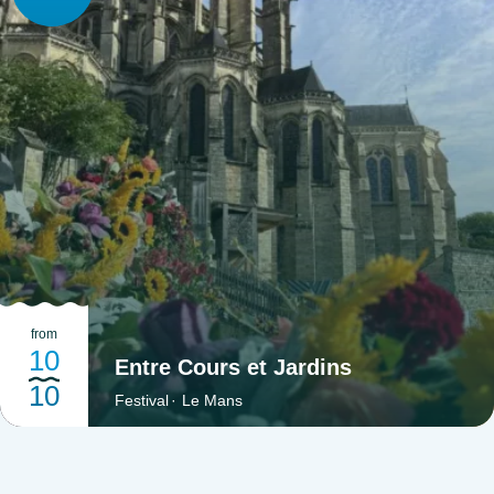
le joyeux petit groupe au travers de la ville jusqu’à la
confluence de la Sarthe et de la Mayenne, où prend
naissance la Maine. En bifurquant sur la
Mayenne,&nbsp;l’ambiance se fait immédiatement plus
sauvage et bucolique. Sur la rive gauche s’étend l’île Saint-
Aubin, au cœur des Basses vallées angevines. Véritable
berceau de biodiversité, l’île est accessible uniquement en
bateau ou en bac. C’est un lieu apprécié pour des balades à
pied ou à vélo au vert et à deux pas de la ville, ou pour un
moment de convivialité à la guinguette du Port de
l’Ile.&nbsp;"J'ai adoré la balade dans ce monde amphibien
fragile et protégé où les oiseaux sont plus nombreux que les
from
humains. Et pour cause, inondée en hiver, l'île est
10
Entre Cours et Jardins
uniquement accessible en bateau ou par bac d'avril à
10
Festival
Le Mans
novembre. C'est le royaume des oiseaux d'eau et de balades
à pied ou à vélo !"Julie, Trace ta routeAprès un retour au port
d’Angers, cette découverte des Rivières de l’Ouest se